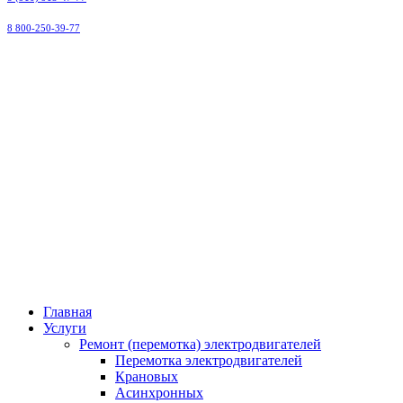
8 800-250-39-77
ООО
"Малоярославецэлектроремонт"
Главная
Услуги
Ремонт (перемотка) электродвигателей
Перемотка электродвигателей
Крановых
Асинхронных