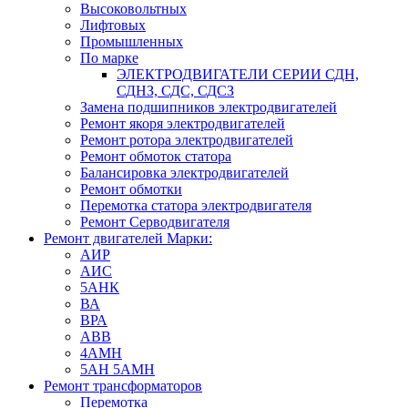
Высоковольтных
Лифтовых
Промышленных
По марке
ЭЛЕКТРОДВИГАТЕЛИ СЕРИИ СДН,
СДНЗ, СДС, СДСЗ
Замена подшипников электродвигателей
Ремонт якоря электродвигателей
Ремонт ротора электродвигателей
Ремонт обмоток статора
Балансировка электродвигателей
Ремонт обмотки
Перемотка статора электродвигателя
Ремонт Серводвигателя
Ремонт двигателей Марки:
АИР
АИС
5АНК
ВА
ВРА
ABB
4АМН
5АН 5АМН
Ремонт трансформаторов
Перемотка