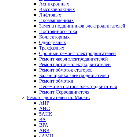
Асинхронных
Высоковольтных
Лифтовых
Промышленных
Замена подшипников электродвигателей
Постоянного тока
Коллекторных
Однофазных
Трехфазных
Срочный ремонт электродвигателей
Ремонт якоря электродвигателей
Ремонт ротора электродвигателей
Ремонт обмоток статоров
Балансировка электродвигателей
Ремонт обмотки
Перемотка статора электродвигателя
Ремонт Серводвигателя
Ремонт двигателей по Марки:
АИР
АИС
5АНК
ВА
ВРА
ABB
4АМН