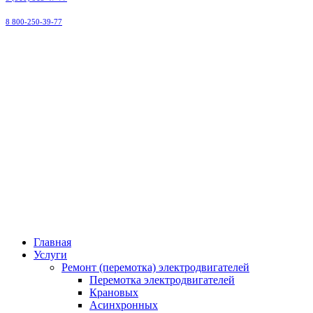
8 800-250-39-77
ООО
"Малоярославецэлектроремонт"
Главная
Услуги
Ремонт (перемотка) электродвигателей
Перемотка электродвигателей
Крановых
Асинхронных