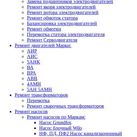
Замена подшипников электродвигателей
Ремонт якоря электродвигателей
Ремонт ротора электродвигателей
Ремонт обмоток статора
Балансировка электродвигателей
Ремонт обмотки
Перемотка статора электродвигателя
Ремонт Серводвигателя
Ремонт двигателей Марки:
АИР
АИС
5АНК
ВА
ВРА
ABB
4АМН
5АН 5АМН
Ремонт трансформаторов
Перемотка
Ремонт сварочных трансформаторов
Ремонт насосов
Ремонт насосов по Маркам:
Насос Grundfos
Насос блочный Wilo
НФ, ПД, ПФ2 Насос канализационный